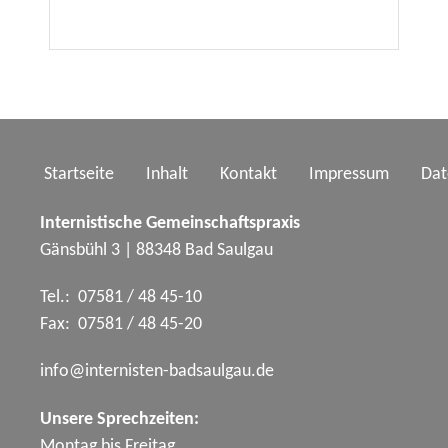
Startseite
Inhalt
Kontakt
Impressum
Dat
Internistische Gemeinschaftspraxis
Gänsbühl 3 | 88348 Bad Saulgau
Tel.: 07581 / 48 45-10
Fax: 07581 / 48 45-20
nf
nt
rn
st
n-b
ds
lg
d
Unsere Sprechzeiten:
Montag bis Freitag