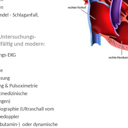
en
del - Schlaganfall,
 Untersuchungs-
lfältig und modern:
ngs-EKG
le
ssung
ng & Pulsoximetrie
tmedizinische
ngen)
ographie (Ultraschall vom
bedoppler
butamin-) oder dynamische