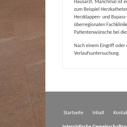
Hausarzt. Manchmal ist e
zum Beispiel Herzkatheter
Herzklappen- und Bypass-
überregionalen Fachklinik
Patientenwünsche bei dies
Nach einem Eingriff ode
Verlaufsuntersuchung.
Startseite
Inhalt
Konta
Internistische Gemeinschaftsp