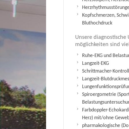
Herzrhythmusstörung
Kopfschmerzen, Schwin
Bluthochdruck
Unsere diagnostische
möglichkeiten sind vie
Ruhe-EKG und Belastu
Langzeit-EKG
Schrittmacher-Kontrol
Langzeit-Blutdruckme
Lungenfunktionsprüfu
Spiroergometrie (Spor
Belastungsuntersuchu
Farbdoppler-Echokardi
Herz) mit/ohne Gewe
pharmakologische (Do