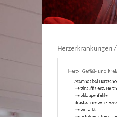
Herzerkrankungen /
Herz-, Gefäß- und Kre
Atemnot bei Herzschw
Herzinsuffizienz, Her
Herzklappenfehler
Brustschmerzen - koro
Herzinfarkt
Herzstolpern, Herzras