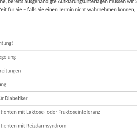
sene, bereits ausgehändigte Aufklärungsunterlagen müssen wir
it für Sie – falls Sie einen Termin nicht wahrnehmen können, 
htung!
egelung
reitungen
ung
ür Diabetiker
tienten mit Laktose- oder Fruktoseintoleranz
atienten mit Reizdarmsyndrom